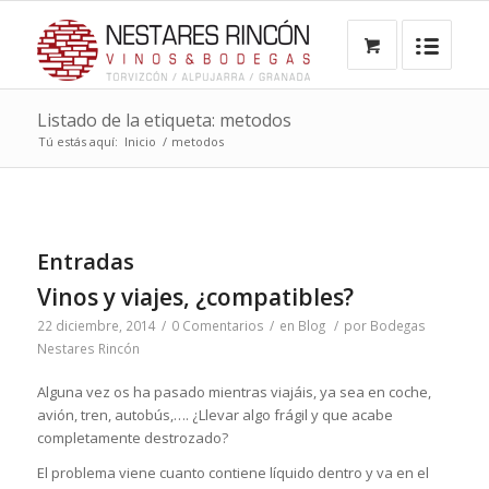
Listado de la etiqueta: metodos
Tú estás aquí:
Inicio
/
metodos
Entradas
Vinos y viajes, ¿compatibles?
22 diciembre, 2014
/
0 Comentarios
/
en
Blog
/
por
Bodegas
Nestares Rincón
Alguna vez os ha pasado mientras viajáis, ya sea en coche,
avión, tren, autobús,…. ¿Llevar algo frágil y que acabe
completamente destrozado?
El problema viene cuanto contiene líquido dentro y va en el