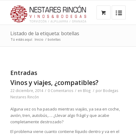
Listado de la etiqueta: botellas
Tú estás aquí:
Inicio
/
botellas
Entradas
Vinos y viajes, ¿compatibles?
22 diciembre, 2014
/
0 Comentarios
/
en
Blog
/
por
Bodegas
Nestares Rincón
Alguna vez os ha pasado mientras viajáis, ya sea en coche,
avión, tren, autobús,…. ¿Llevar algo frágil y que acabe
completamente destrozado?
El problema viene cuanto contiene líquido dentro y va en el